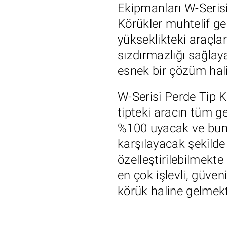
Ekipmanları W-Seris
Körükler muhtelif ge
yükseklikteki araçlar
sızdırmazlığı sağlay
esnek bir çözüm hal
W-Serisi Perde Tip K
tipteki aracın tüm g
%100 uyacak ve bun
karşılayacak şekilde
özelleştirilebilmekte
en çok işlevli, güvenil
körük haline gelmekt