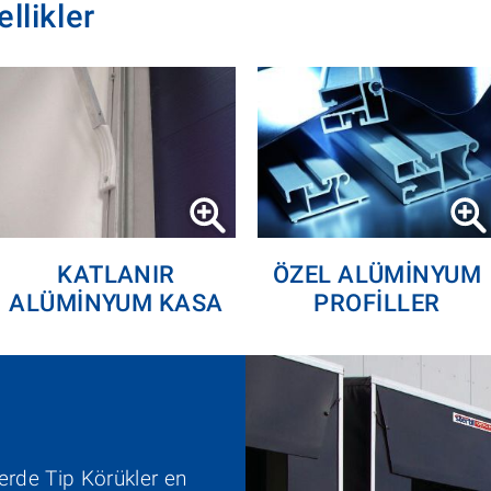
llikler
KATLANIR
ÖZEL ALÜMINYUM
ALÜMINYUM KASA
PROFILLER
erde Tip Körükler en