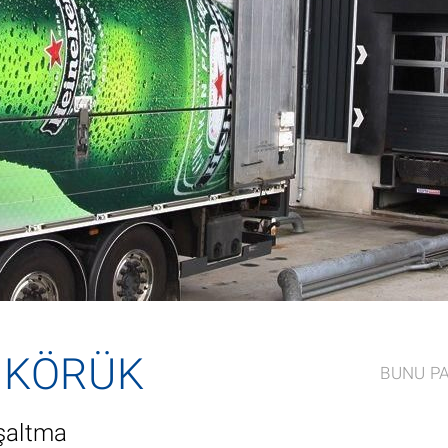
P KÖRÜK
BUNU P
oşaltma