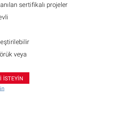
ılan sertifikalı projeler
evli
tirilebilir
Körük veya
İ İSTEYİN
in