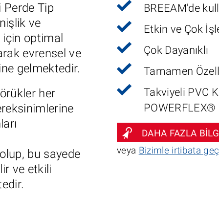
i Perde Tip
BREEAM'de kullan
nişlik ve
Etkin ve Çok İşl
 için optimal
Çok Dayanıklı
arak evrensel ve
ine gelmektedir.
Tamamen Özelleş
Takviyeli PVC 
örükler her
POWERFLEX®
ereksinimlerine
ları
DAHA FAZLA BİLG
veya
Bizimle irtibata geç
 olup, bu sayede
ir ve etkili
edir.