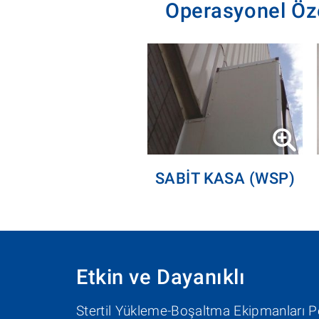
Operasyonel Öze
SABIT KASA (WSP)
Etkin ve Dayanıklı
Stertil Yükleme-Boşaltma Ekipmanları P