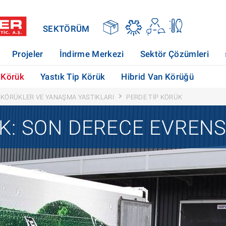
SEKTÖRÜM
Projeler
İndirme Merkezi
Sektör Çözümleri
 Körük
Yastık Tip Körük
Hibrid Van Körüğü
KÖRÜKLER VE YANAŞMA YASTIKLARI
PERDE TIP KÖRÜK
K: SON DERECE EVRENS