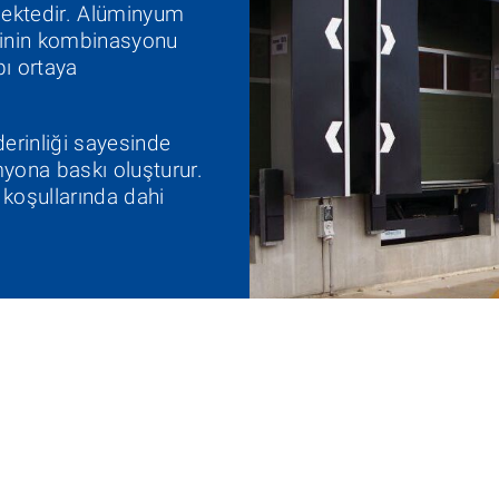
ektedir. Alüminyum
sinin kombinasyonu
pı ortaya
erinliği sayesinde
yona baskı oluşturur.
 koşullarında dahi